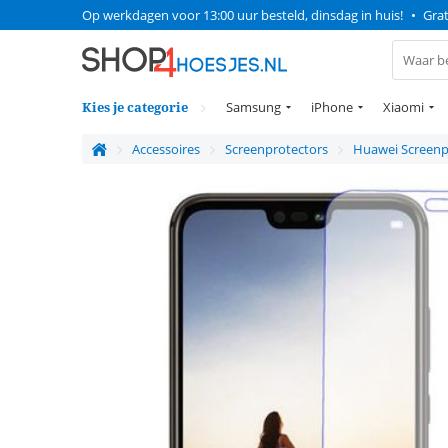
Op werkdagen voor 13:00 uur besteld, dinsdag in huis!
•
Grat
Kies je categorie
Samsung
iPhone
Xiaomi
Accessoires
Screenprotectors
Huawei Screenp