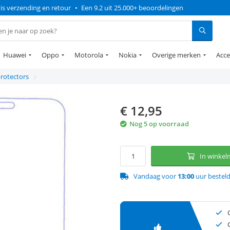
is verzending en retour
•
Een 9.2 uit 25.000+ beoordelingen
Huawei
Oppo
Motorola
Nokia
Overige merken
Acce
rotectors
€
12,95
Nog 5 op voorraad
In winke
Vandaag voor
13:00
uur bestel