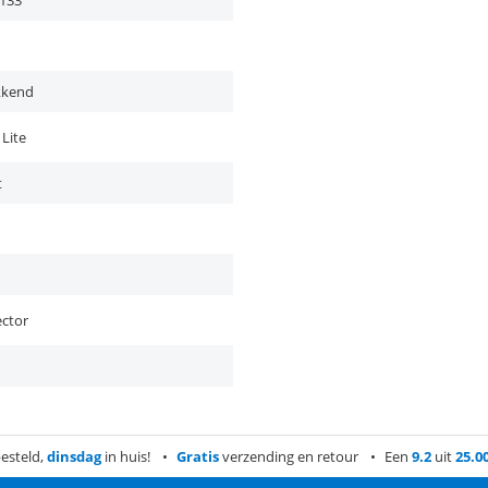
133
kkend
Lite
t
ector
esteld,
dinsdag
in huis!
Gratis
verzending en retour
Een
9.2
uit
25.0