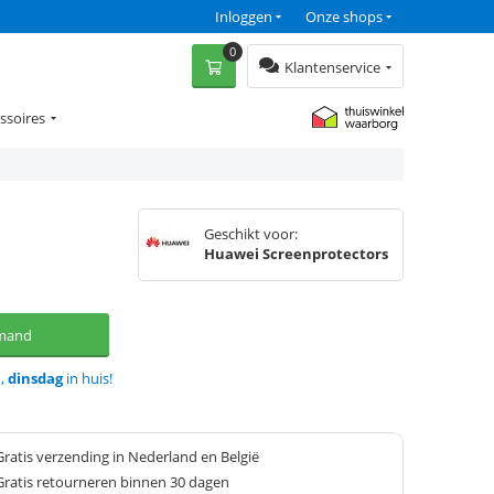
Inloggen
Onze shops
0
Klantenservice
ssoires
Geschikt voor:
Huawei Screenprotectors
lmand
d,
dinsdag
in huis!
Gratis verzending in Nederland en België
Gratis retourneren binnen 30 dagen