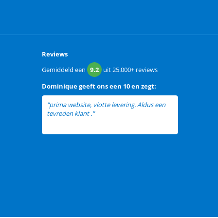
Reviews
Gemiddeld een
9.2
uit
25.000+
reviews
Dominique
geeft ons een
10 en zegt:
"prima website, vlotte levering. Aldus een
tevreden klant ."