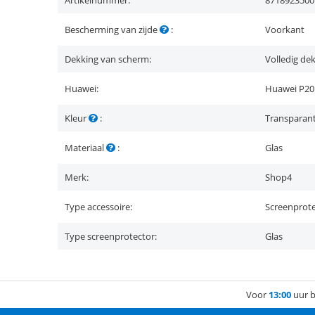
Artikelnummer:
8718923500
Bescherming van zijde
:
Voorkant
Dekking van scherm:
Volledig de
Huawei:
Huawei P20 
Kleur
:
Transparan
Materiaal
:
Glas
Merk:
Shop4
Type accessoire:
Screenprot
Type screenprotector:
Glas
Voor
13:00
uur b