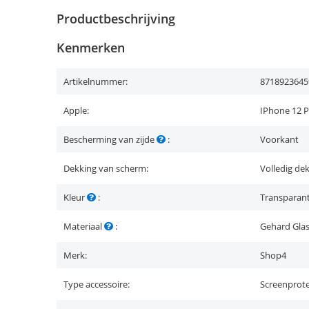
Productbeschrijving
Kenmerken
Artikelnummer:
8718923645
Apple:
IPhone 12 
Bescherming van zijde
:
Voorkant
Dekking van scherm:
Volledig de
Kleur
:
Transparan
Materiaal
:
Gehard Gla
Merk:
Shop4
Type accessoire:
Screenprot