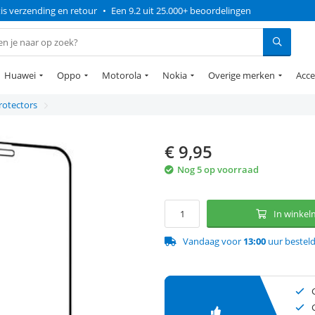
is verzending en retour
•
Een 9.2 uit 25.000+ beoordelingen
Huawei
Oppo
Motorola
Nokia
Overige merken
Acce
rotectors
€
9,95
Nog 5 op voorraad
In winke
Vandaag voor
13:00
uur bestel