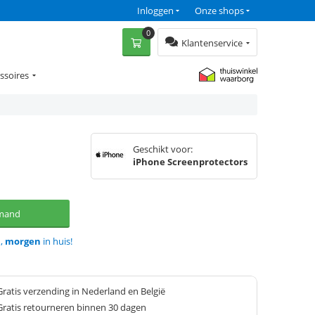
Inloggen
Onze shops
0
Klantenservice
ssoires
Geschikt voor:
iPhone Screenprotectors
lmand
d,
morgen
in huis!
Gratis verzending in Nederland en België
Gratis retourneren binnen 30 dagen