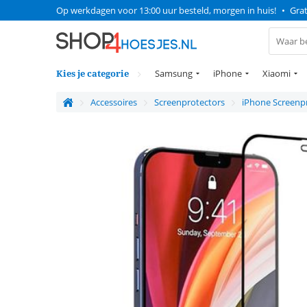
Op werkdagen voor 13:00 uur besteld, morgen in huis!
•
Grat
Kies je categorie
Samsung
iPhone
Xiaomi
Accessoires
Screenprotectors
iPhone Screenp