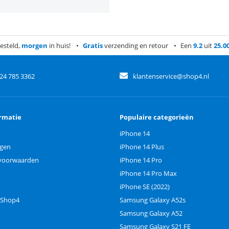
esteld,
morgen
in huis!
Gratis
verzending en retour
Een
9.2
uit
25.0
)24 785 3362
klantenservice@shop4.nl
rmatie
Populaire categorieën
iPhone 14
ngen
iPhone 14 Plus
voorwaarden
iPhone 14 Pro
iPhone 14 Pro Max
iPhone SE (2022)
 Shop4
Samsung Galaxy A52s
Samsung Galaxy A52
Samsung Galaxy S21 FE