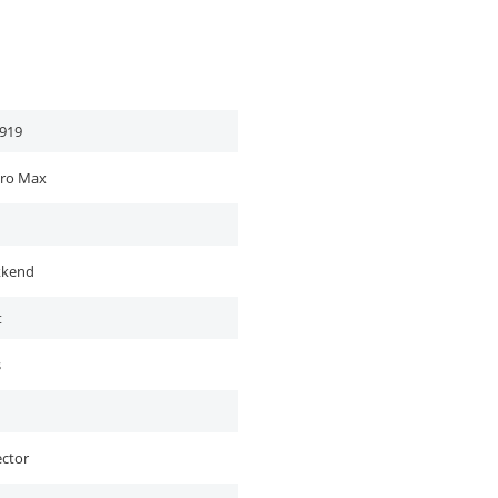
919
Pro Max
kkend
t
s
ector