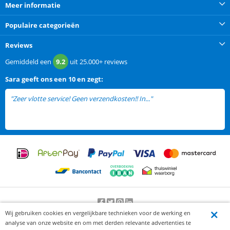
Meer informatie
Populaire categorieën
Reviews
Gemiddeld een
9.2
uit
25.000+
reviews
Sara
geeft ons een
10 en zegt:
"Zeer vlotte service! Geen verzendkosten!! In..."
lees meer
Wij gebruiken cookies en vergelijkbare technieken voor de werking en
Beoordeling door klanten:
9.2
/
10
-
25000
beoordelingen
analyse van onze website en om met derden relevante advertenties te
© 2012-2026 Knaak Commerce B.V.