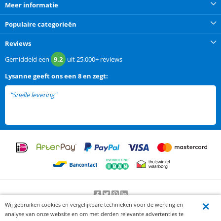
Meer informatie
Populaire categorieën
Reviews
Gemiddeld een
9.2
uit
25.000+
reviews
Lysanne
geeft ons een
8 en zegt:
"Snelle levering"
Wij gebruiken cookies en vergelijkbare technieken voor de werking en
Beoordeling door klanten:
9.2
/
10
-
25000
beoordelingen
analyse van onze website en om met derden relevante advertenties te
© 2012-2026 Knaak Commerce B.V.