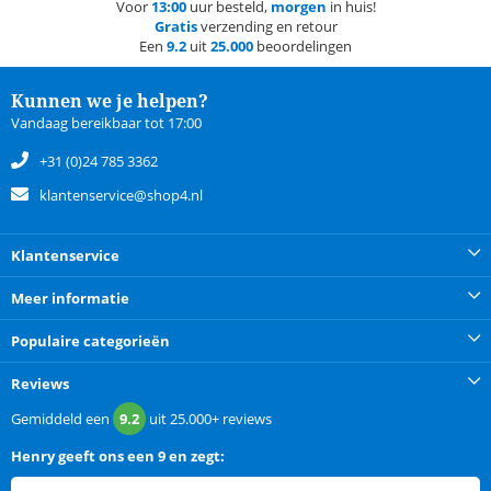
Voor
13:00
uur besteld,
morgen
in huis!
Gratis
verzending en retour
Een
9.2
uit
25.000
beoordelingen
Kunnen we je helpen?
Vandaag bereikbaar tot 17:00
+31 (0)24 785 3362
klantenservice@shop4.nl
Klantenservice
Meer informatie
Populaire categorieën
Reviews
Gemiddeld een
9.2
uit
25.000+
reviews
Henry
geeft ons een
9 en zegt: