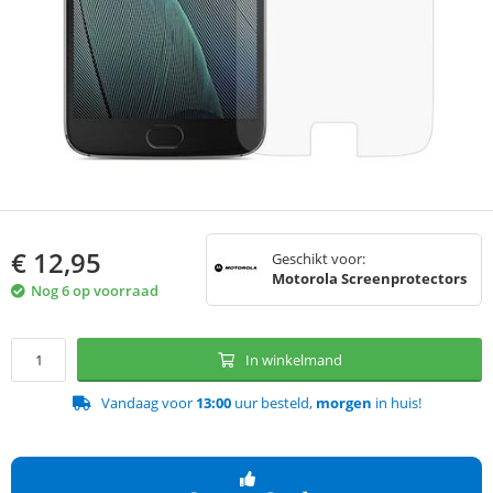
€
12,95
Geschikt voor:
Motorola Screenprotectors
Nog 6 op voorraad
In winkelmand
Vandaag voor
13:00
uur besteld,
morgen
in huis!