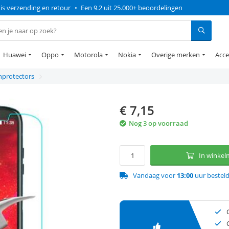
is verzending en retour
•
Een 9.2 uit 25.000+ beoordelingen
Huawei
Oppo
Motorola
Nokia
Overige merken
Acce
nprotectors
€
7,15
Nog 3 op voorraad
In winke
Vandaag voor
13:00
uur bestel