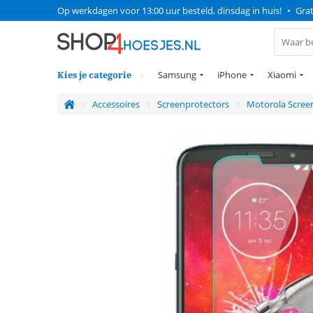
Op werkdagen voor 13:00 uur besteld, dinsdag in huis!
•
Grat
Kies je categorie
Samsung
iPhone
Xiaomi
Accessoires
Screenprotectors
Motorola Scree