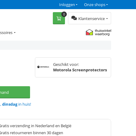
Inloggen
Onze shops
0
Klantenservice
ssoires
Geschikt voor:
Motorola Screenprotectors
lmand
d,
dinsdag
in huis!
Gratis verzending in Nederland en België
Gratis retourneren binnen 30 dagen