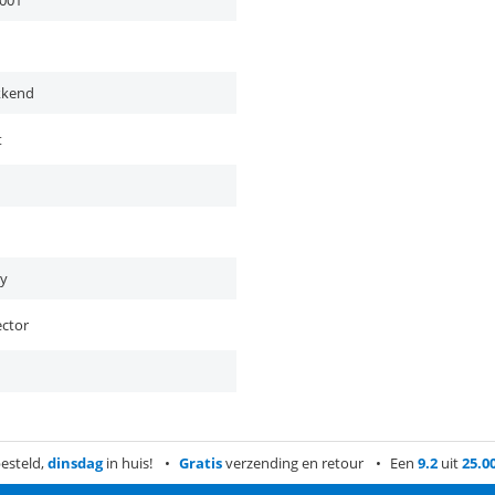
001
kkend
t
ay
ector
esteld,
dinsdag
in huis!
Gratis
verzending en retour
Een
9.2
uit
25.0