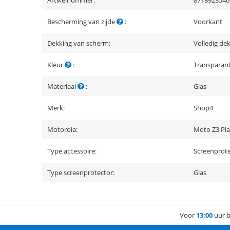
Artikelnummer:
8718923546
Bescherming van zijde
:
Voorkant
Dekking van scherm:
Volledig de
Kleur
:
Transparan
Materiaal
:
Glas
Merk:
Shop4
Motorola:
Moto Z3 Pl
Type accessoire:
Screenprot
Type screenprotector:
Glas
Voor
13:00
uur b