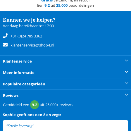
Gratis
verzending en retour
Een
9.2
uit
25.000
beoordelingen
Kunnen we je helpen?
Vandaag bereikbaar tot 17:00
+31 (0)24 785 3362
klantenservice@shop4.nl
Klantenservice
Meer informatie
Populaire categorieën
Reviews
Gemiddeld een
9.2
uit
25.000+
reviews
Sophie
geeft ons een
8 en zegt:
"Snelle levering"