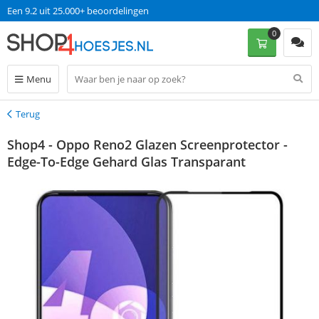
Een 9.2 uit 25.000+ beoordelingen
0
Menu
Terug
Terug
Shop4 - Oppo Reno2 Glazen Screenprotector -
Edge-To-Edge Gehard Glas Transparant