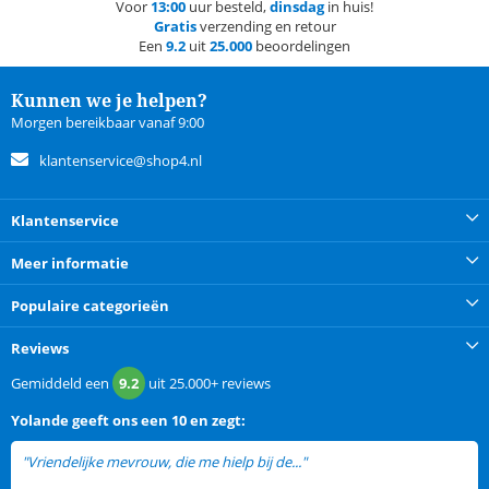
Voor
13:00
uur besteld,
dinsdag
in huis!
Gratis
verzending en retour
Een
9.2
uit
25.000
beoordelingen
Kunnen we je helpen?
Morgen bereikbaar vanaf 9:00
klantenservice@shop4.nl
Klantenservice
Meer informatie
Populaire categorieën
Reviews
Gemiddeld een
9.2
uit
25.000+
reviews
Yolande
geeft ons een
10 en zegt:
"Vriendelijke mevrouw, die me hielp bij de..."
lees meer