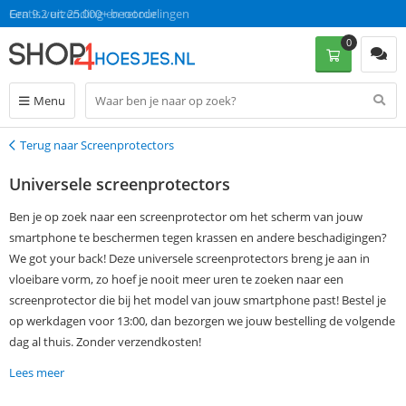
Gratis verzending en retour
Een 9.2 uit 25.000+ beoordelingen
0
Menu
Terug naar Screenprotectors
Terug
Universele screenprotectors
Ben je op zoek naar een screenprotector om het scherm van jouw
smartphone te beschermen tegen krassen en andere beschadigingen?
We got your back! Deze universele screenprotectors breng je aan in
vloeibare vorm, zo hoef je nooit meer uren te zoeken naar een
screenprotector die bij het model van jouw smartphone past! Bestel je
op werkdagen voor 13:00, dan bezorgen we jouw bestelling de volgende
dag al thuis. Zonder verzendkosten!
Lees meer