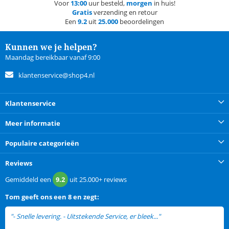
Voor
13:00
uur besteld,
morgen
in huis!
Gratis
verzending en retour
Een
9.2
uit
25.000
beoordelingen
Kunnen we je helpen?
Maandag bereikbaar vanaf 9:00
klantenservice@shop4.nl
Klantenservice
Meer informatie
Populaire categorieën
Reviews
Gemiddeld een
9.2
uit
25.000+
reviews
Tom
geeft ons een
8 en zegt:
"- Snelle levering. - Uitstekende Service, er bleek..."
lees meer