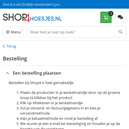
Gratis verzending en retour
Een 9.2 uit 25.000+ beoordelingen
0
Menu
Terug
Terug
Bestelling
Een bestelling plaatsen
Bestellen bij Shop4 is heel gemakkelijk:
Plaats de producten in je winkelmandje door op de groene
knop te klikken bij het product
Klik op Afrekenen in je winkelmandje
Vul je verzend- en factuurgegevens in en kies je
verzendmethode
Kies je betaalmethode en rond je bestelling af
We sturen je een e-mail ter bevestiging en houden je op de
hoogte van de voortgang