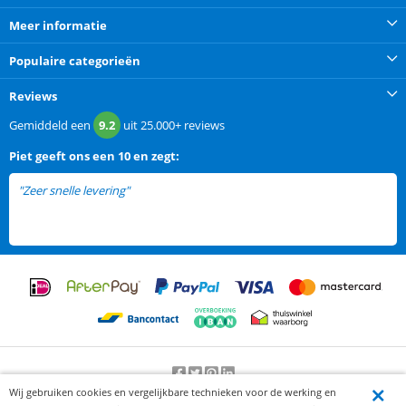
Meer informatie
Populaire categorieën
Reviews
Gemiddeld een
9.2
uit
25.000+
reviews
Piet
geeft ons een
10 en zegt:
"Zeer snelle levering"
Wij gebruiken cookies en vergelijkbare technieken voor de werking en
Beoordeling door klanten:
9.2
/
10
-
25000
beoordelingen