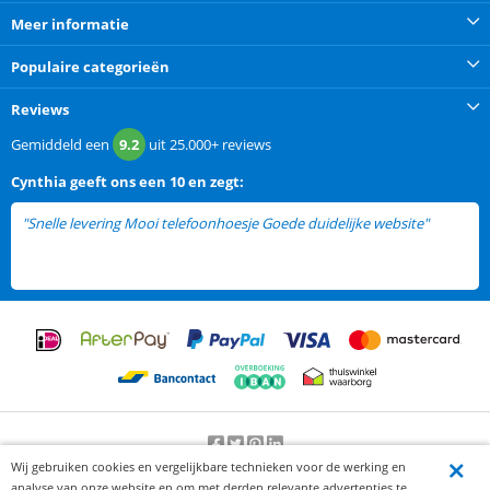
Meer informatie
Populaire categorieën
Reviews
Gemiddeld een
9.2
uit
25.000+
reviews
Cynthia
geeft ons een
10 en zegt:
"Snelle levering Mooi telefoonhoesje Goede duidelijke website"
Wij gebruiken cookies en vergelijkbare technieken voor de werking en
Beoordeling door klanten:
9.2
/
10
-
25000
beoordelingen
analyse van onze website en om met derden relevante advertenties te