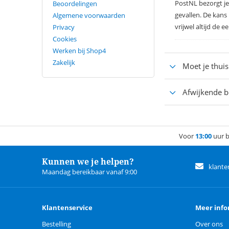
PostNL bezorgt je
Beoordelingen
gevallen. De kans
Algemene voorwaarden
vrijwel altijd de 
Privacy
Cookies
Werken bij Shop4
Zakelijk
Moet je thuis 
Afwijkende b
Voor
13:00
uur b
Kunnen we je helpen?
klante
Maandag bereikbaar vanaf 9:00
Klantenservice
Meer info
Bestelling
Over ons