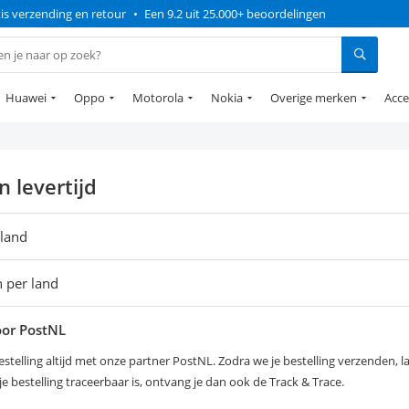
is verzending en retour
•
Een 9.2 uit 25.000+ beoordelingen
Huawei
Oppo
Motorola
Nokia
Overige merken
Acce
n levertijd
 land
 per land
oor PostNL
stelling altijd met onze partner PostNL. Zodra we je bestelling verzenden, la
je bestelling traceerbaar is, ontvang je dan ook de Track & Trace.