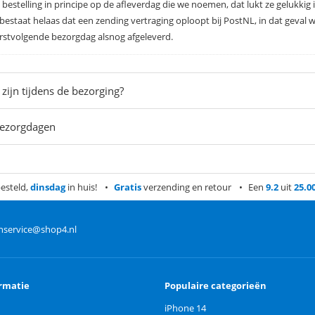
 bestelling in principe op de afleverdag die we noemen, dat lukt ze gelukkig
 bestaat helaas dat een zending vertraging oploopt bij PostNL, in dat geval 
eerstvolgende bezorgdag alsnog afgeleverd.
zijn tijdens de bezorging?
ezorgdagen
esteld,
dinsdag
in huis!
Gratis
verzending en retour
Een
9.2
uit
25.0
nservice@shop4.nl
rmatie
Populaire categorieën
iPhone 14