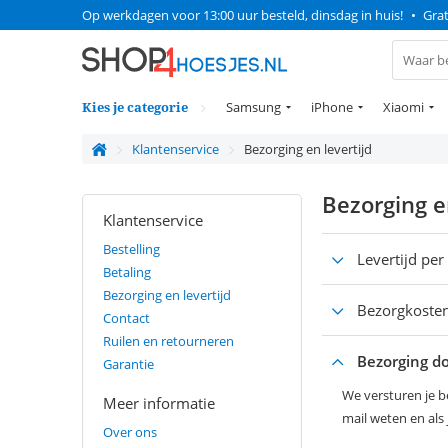
Op werkdagen voor 13:00 uur besteld, dinsdag in huis!
•
Grat
Kies je categorie
Samsung
iPhone
Xiaomi
Klantenservice
Bezorging en levertijd
Bezorging e
Klantenservice
Bestelling
Levertijd per
Betaling
Bezorging en levertijd
Bezorgkosten
Contact
Ruilen en retourneren
Bezorging d
Garantie
We versturen je be
Meer informatie
mail weten en als 
Over ons