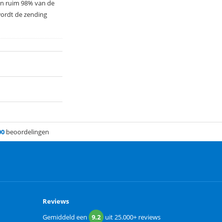
 in ruim 98% van de
wordt de zending
00
beoordelingen
Reviews
Gemiddeld een
9.2
uit
25.000+
reviews