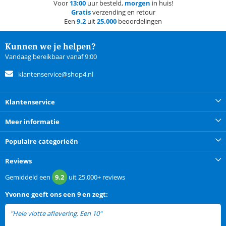
Voor
13:00
uur besteld,
morgen
in huis!
Gratis
verzending en retour
Een
9.2
uit
25.000
beoordelingen
Kunnen we je helpen?
Vandaag bereikbaar vanaf 9:00
klantenservice@shop4.nl
Klantenservice
Meer informatie
Populaire categorieën
Reviews
Gemiddeld een
9.2
uit
25.000+
reviews
Yvonne
geeft ons een
9 en zegt:
"Hele vlotte aflevering. Een 10"