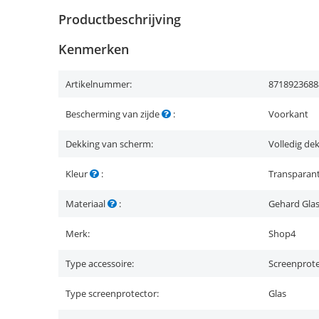
Productbeschrijving
Kenmerken
Artikelnummer:
8718923688
Bescherming van zijde
:
Voorkant
Dekking van scherm:
Volledig de
Kleur
:
Transparan
Materiaal
:
Gehard Gla
Merk:
Shop4
Type accessoire:
Screenprot
Type screenprotector:
Glas