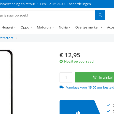
is verzending en retour
•
Een 9.2 uit 25.000+ beoordelingen
Huawei
Oppo
Motorola
Nokia
Overige merken
Acce
rotectors
€
12,95
Nog 9 op voorraad
In winke
Vandaag voor
13:00
uur bestel