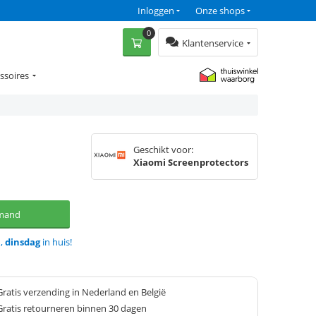
Inloggen
Onze shops
0
Klantenservice
ssoires
Geschikt voor:
Xiaomi Screenprotectors
lmand
d,
dinsdag
in huis!
Gratis verzending in Nederland en België
Gratis retourneren binnen 30 dagen