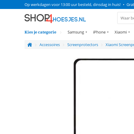
Op werkdagen voor 13:00 uur besteld, dinsdag in huis!
•
Grat
Kies je categorie
Samsung
iPhone
Xiaomi
Accessoires
Screenprotectors
Xiaomi Screenp