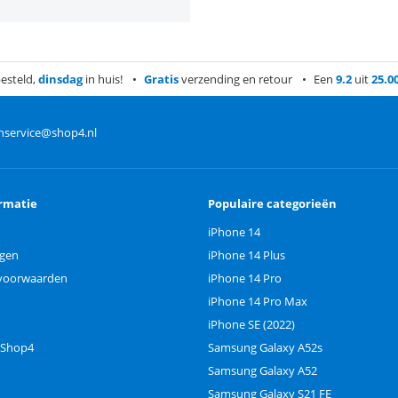
esteld,
dinsdag
in huis!
Gratis
verzending en retour
Een
9.2
uit
25.0
nservice@shop4.nl
rmatie
Populaire categorieën
iPhone 14
ngen
iPhone 14 Plus
voorwaarden
iPhone 14 Pro
iPhone 14 Pro Max
iPhone SE (2022)
 Shop4
Samsung Galaxy A52s
Samsung Galaxy A52
Samsung Galaxy S21 FE