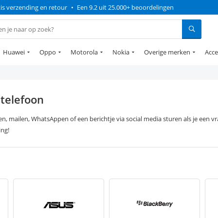
is verzending en retour
•
Een 9.2 uit 25.000+ beoordelingen
Huawei
Oppo
Motorola
Nokia
Overige merken
Acce
 telefoon
en, mailen, WhatsAppen of een berichtje via social media sturen als je een 
ing!