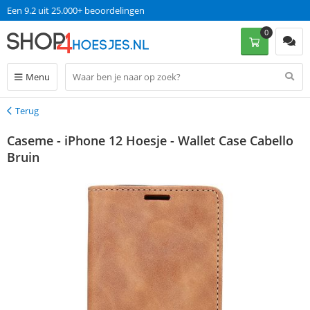
Een 9.2 uit 25.000+ beoordelingen
0
Menu
Terug
Terug
Caseme - iPhone 12 Hoesje - Wallet Case Cabello
Bruin