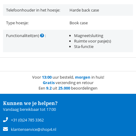
Telefoonhouder in het hoesje:
Harde back case
Type hoesje:
Book case
Functionaliteit(en)
:
Magneetsluiting
Ruimte voor pasje(s)
Sta-functie
Voor
13:00
uur besteld,
morgen
in huis!
Gratis
verzending en retour
Een
9.2
uit
25.000
beoordelingen
Kunnen we je helpen?
Vandaag bereikbaar tot 17:00
+31 (0)24 785 3362
klantenservice@shop4.nl