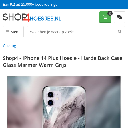
Een 9.2 uit 25.000+ beoordelingen
0
Menu
Terug
Terug
Shop4 - iPhone 14 Plus Hoesje - Harde Back Case
Glass Marmer Warm Grijs