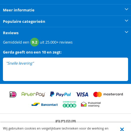
Meer informatie
Populaire categorieën
Reviews
Gemiddeld een
9.2
uit
25.000+
reviews
Gerda
geeft ons een
10 en zegt:
"Snelle levering"
Wij gebruiken cookies en vergelijkbare technieken voor de werking en
Beoordeling door klanten:
9.2
/
10
-
25000
beoordelingen