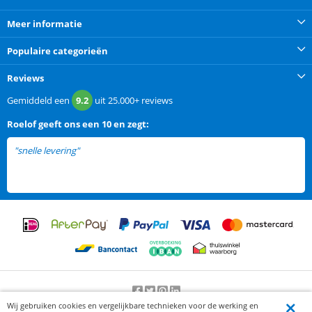
Meer informatie
Populaire categorieën
Reviews
Gemiddeld een
9.2
uit
25.000+
reviews
Roelof
geeft ons een
10 en zegt:
"snelle levering"
Wij gebruiken cookies en vergelijkbare technieken voor de werking en
Beoordeling door klanten:
9.2
/
10
-
25000
beoordelingen