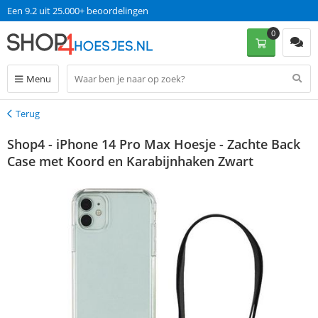
Een 9.2 uit 25.000+ beoordelingen
0
Menu
Terug
Terug
Shop4 - iPhone 14 Pro Max Hoesje - Zachte Back
Case met Koord en Karabijnhaken Zwart