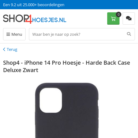
Een 9.2 uit 25.000+ beoordelingen
0
Menu
Terug
Terug
Shop4 - iPhone 14 Pro Hoesje - Harde Back Case
Deluxe Zwart