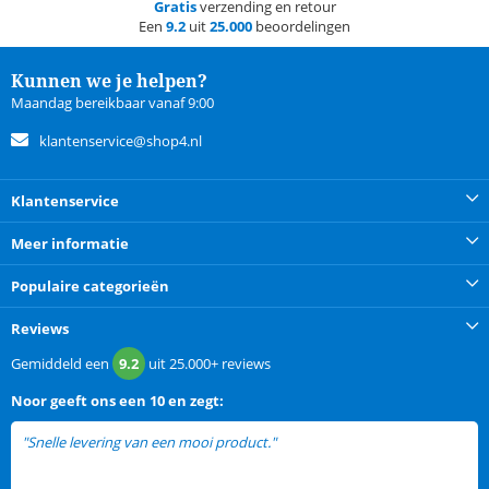
Gratis
verzending en retour
Een
9.2
uit
25.000
beoordelingen
Kunnen we je helpen?
Maandag bereikbaar vanaf 9:00
klantenservice@shop4.nl
Klantenservice
Meer informatie
Populaire categorieën
Reviews
Gemiddeld een
9.2
uit
25.000+
reviews
Noor
geeft ons een
10 en zegt:
"Snelle levering van een mooi product."