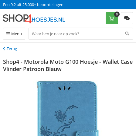
Een 9.2 uit 25.000+ beoordelingen
0
Menu
Terug
Terug
Shop4 - Motorola Moto G100 Hoesje - Wallet Case
Vlinder Patroon Blauw