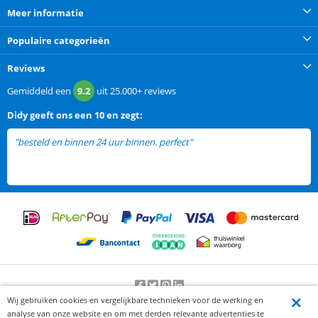
Meer informatie
Populaire categorieën
Reviews
Gemiddeld een
9.2
uit
25.000+
reviews
Didy
geeft ons een
10 en zegt:
"besteld en binnen 24 uur binnen. perfect"
Wij gebruiken cookies en vergelijkbare technieken voor de werking en
Beoordeling door klanten:
9.2
/
10
-
25000
beoordelingen
analyse van onze website en om met derden relevante advertenties te