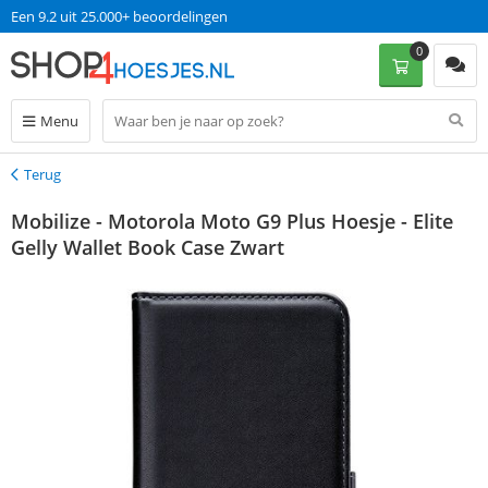
Een 9.2 uit 25.000+ beoordelingen
0
Menu
Terug
Terug
Mobilize - Motorola Moto G9 Plus Hoesje - Elite
Gelly Wallet Book Case Zwart