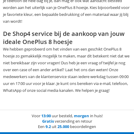
je telefoon de hele dag bij je, dan mag er ook wat aandacht besteed
worden aan het uiterlijk van je OnePlus 8 hoesje. Kies bijvoorbeeld voor
je favoriete kleur, een bepaalde bedrukking of een materiaal waar jij blij
van wordt!
De Shop4 service bij de aankoop van jouw
ideale OnePlus 8 hoesje
We hebben geprobeerd om het vinden van een geschikt OnePlus 8
hoesje zo gemakkelijk mogelijk te maken, maar dit betekent niet dat we
niet bereikbaar zijn voor vragen! Dus heb je een vraag of twijfel je nog
over een case of een ander artikel? Laat het ons dan weten! Onze
medewerkers van de klantenservice staan iedere werkdag tussen 09:00
uur en 17:00 uur voor je klaar. Je kunt ons bereiken via e-mail, telefoon,
WhatsApp of onze social media kanalen. We helpen je graag!
Voor
13:00
uur besteld,
morgen
in huis!
Gratis
verzending en retour
Een
9.2
uit
25.000
beoordelingen