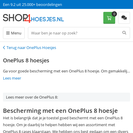
Een 9.2 uit 25.000+ beoordelingen
0
Menu
Terug naar OnePlus Hoesjes
Terug
OnePlus 8 hoesjes
Ga voor goede bescherming met een OnePlus 8 hoesje. Om gemakkelijk
een OnePlus 8 cover te vinden die jij zoekt, geef je je voorkeuren aan in
Lees meer
de filtermogelijkheden aan de linkerkant van de pagina. Bestel je op
werkdagen voor 13:00? Dan ontvang je jouw OnePlus 8 case de
Lees meer over de OnePlus 8:
volgende dag al in huis, zonder dat je verzendkosten hoeft te betalen.
Bescherming met een OnePlus 8 hoesje
Het is belangrijk dat je je toestel goed beschermt met een OnePlus 8
hoesje. Om je daarbij te helpen hebben wij een assortiment met
OnePlus 8 cases klaarstaan. We hebben ons best gedaan om een divers