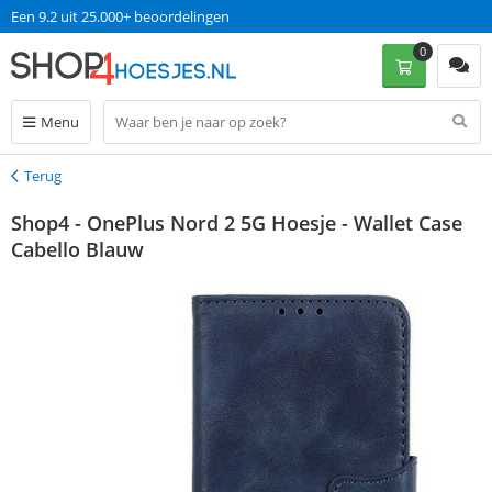
Een 9.2 uit 25.000+ beoordelingen
0
Menu
Terug
Terug
Shop4 - OnePlus Nord 2 5G Hoesje - Wallet Case
Cabello Blauw