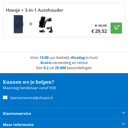
Hoesje + 3-in-1 Autohouder
+
€
36,90
€
29,52
Voor
13:00
uur besteld,
dinsdag
in huis!
Gratis
verzending en retour
Een
9.2
uit
25.000
beoordelingen
Kunnen we je helpen?
Maandag bereikbaar vanaf 9:00
klantenservice@shop4.nl
Klantenservice
Meer informatie