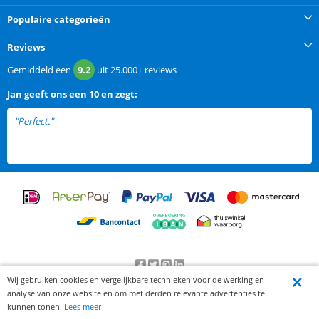
Populaire categorieën
Reviews
Gemiddeld een
9.2
uit
25.000+
reviews
Jan
geeft ons een
10 en zegt:
"Perfect."
Wij gebruiken cookies en vergelijkbare technieken voor de werking en
Beoordeling door klanten:
9.2
/
10
-
25000
beoordelingen
analyse van onze website en om met derden relevante advertenties te
© 2012-2026 Knaak Commerce B.V.
kunnen tonen.
Lees meer