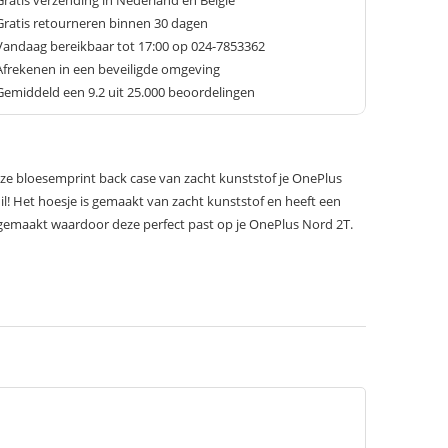
Gratis verzending in Nederland en België
Gratis retourneren binnen 30 dagen
Vandaag bereikbaar tot 17:00 op 024-7853362
Afrekenen in een beveiligde omgeving
Gemiddeld een
9.2
uit 25.000 beoordelingen
e bloesemprint back case van zacht kunststof je OnePlus
il! Het hoesje is gemaakt van zacht kunststof en heeft een
at gemaakt waardoor deze perfect past op je OnePlus Nord 2T.