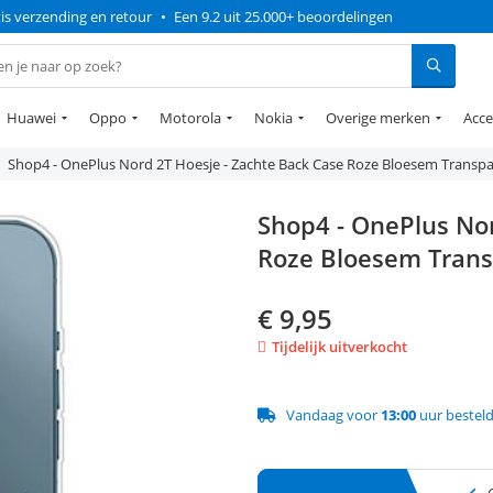
is verzending en retour
•
Een 9.2 uit 25.000+ beoordelingen
Huawei
Oppo
Motorola
Nokia
Overige merken
Acce
Shop4 - OnePlus Nord 2T Hoesje - Zachte Back Case Roze Bloesem Transp
Shop4 - OnePlus Nor
Roze Bloesem Tran
€
9,95
Tijdelijk uitverkocht
Vandaag voor
13:00
uur bestel