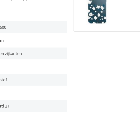
600
em
en zijkanten
t
stof
rd 2T