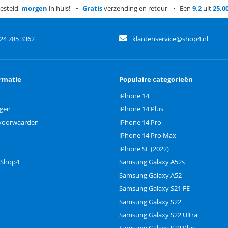
esteld,
morgen
in huis!
Gratis
verzending en retour
Een
9.2
uit
25.0
)24 785 3362
klantenservice@shop4.nl
rmatie
Populaire categorieën
iPhone 14
ngen
iPhone 14 Plus
voorwaarden
iPhone 14 Pro
iPhone 14 Pro Max
iPhone SE (2022)
 Shop4
Samsung Galaxy A52s
Samsung Galaxy A52
Samsung Galaxy S21 FE
Samsung Galaxy S22
Samsung Galaxy S22 Ultra