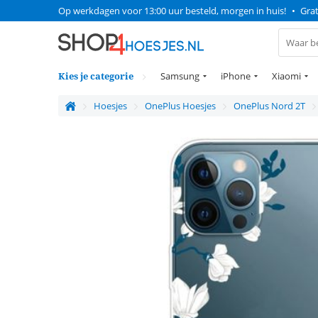
Op werkdagen voor 13:00 uur besteld, morgen in huis!
•
Grat
Kies je categorie
Samsung
iPhone
Xiaomi
Hoesjes
OnePlus Hoesjes
OnePlus Nord 2T