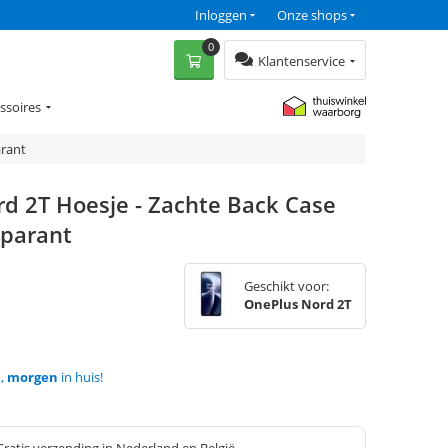
Inloggen
Onze shops
0
Klantenservice
ssoires
arant
d 2T Hoesje - Zachte Back Case
sparant
Geschikt voor:
OnePlus Nord 2T
d,
morgen
in huis!