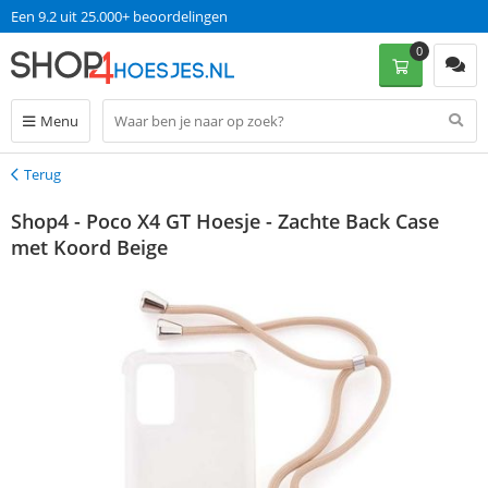
Een 9.2 uit 25.000+ beoordelingen
0
Menu
Terug
Terug
Shop4 - Poco X4 GT Hoesje - Zachte Back Case
met Koord Beige