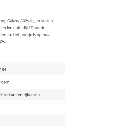
ung Galaxy A02s tegen stoten,
en leuk uiterlijk! Door de
enemen. Het hoesje is op maat
02s.
184
Bloem
chterkant en zijkanten