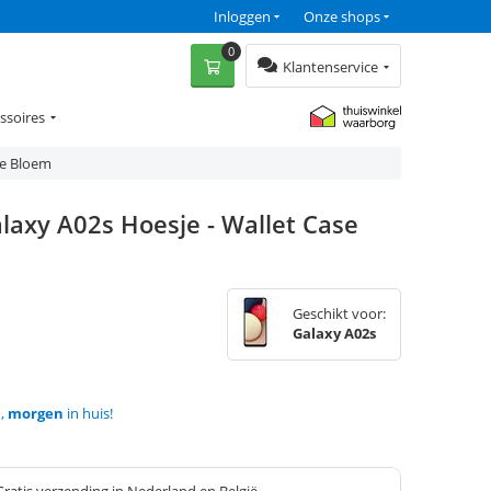
Inloggen
Onze shops
0
Klantenservice
ssoires
de Bloem
laxy A02s Hoesje - Wallet Case
Geschikt voor:
Galaxy A02s
d,
morgen
in huis!