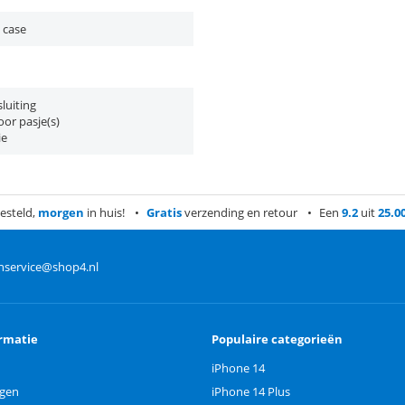
 case
luiting
or pasje(s)
ie
esteld,
morgen
in huis!
Gratis
verzending en retour
Een
9.2
uit
25.0
nservice@shop4.nl
rmatie
Populaire categorieën
iPhone 14
ngen
iPhone 14 Plus