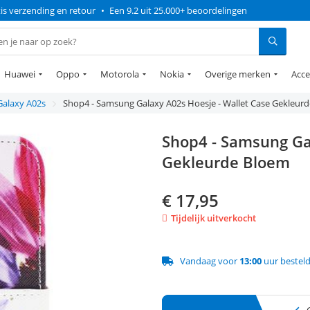
is verzending en retour
•
Een 9.2 uit 25.000+ beoordelingen
Huawei
Oppo
Motorola
Nokia
Overige merken
Acce
Galaxy A02s
Shop4 - Samsung Galaxy A02s Hoesje - Wallet Case Gekleur
Shop4 - Samsung Ga
Gekleurde Bloem
€
17,95
Tijdelijk uitverkocht
Vandaag voor
13:00
uur bestel