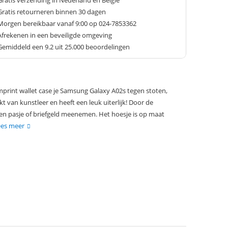
Gratis verzending in Nederland en België
Gratis retourneren binnen 30 dagen
Morgen bereikbaar vanaf 9:00 op 024-7853362
Afrekenen in een beveiligde omgeving
Gemiddeld een
9.2
uit 25.000 beoordelingen
rint wallet case je Samsung Galaxy A02s tegen stoten,
kt van kunstleer en heeft een leuk uiterlijk! Door de
en pasje of briefgeld meenemen. Het hoesje is op maat
ees meer