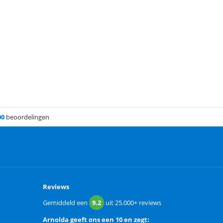
00
beoordelingen
Reviews
Gemiddeld een
9.2
uit
25.000+
reviews
Arnolda
geeft ons een
10 en zegt: