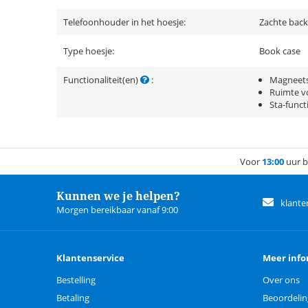
Telefoonhouder in het hoesje:
Zachte back
Type hoesje:
Book case
Functionaliteit(en)
:
Magneets
Ruimte vo
Sta-funct
Voor
13:00
uur b
Kunnen we je helpen?
klante
Morgen bereikbaar vanaf 9:00
Klantenservice
Meer info
Bestelling
Over ons
Betaling
Beoordeli