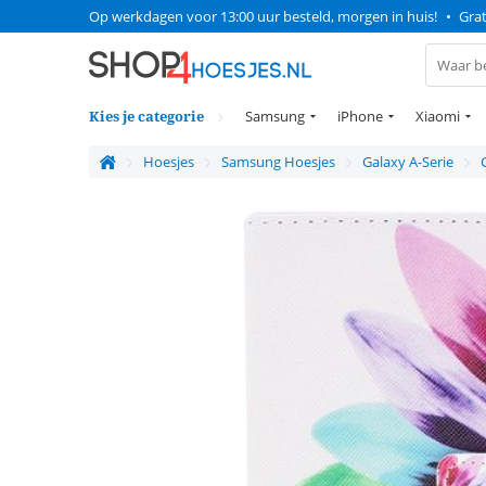
Op werkdagen voor 13:00 uur besteld, morgen in huis!
•
Grat
Kies je categorie
Samsung
iPhone
Xiaomi
Hoesjes
Samsung Hoesjes
Galaxy A-Serie