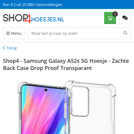
Een 9.2 uit 25.000+ beoordelingen
0
Menu
Terug
Terug
Shop4 - Samsung Galaxy A52s 5G Hoesje - Zachte
Back Case Drop Proof Transparant