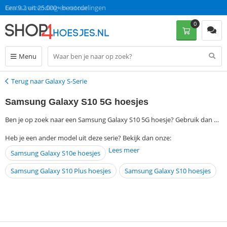
Gratis verzending en retour
Een 9.2 uit 25.000+ beoordelingen
0
Menu
Terug naar Galaxy S-Serie
Terug
Samsung Galaxy S10 5G hoesjes
Ben je op zoek naar een Samsung Galaxy S10 5G hoesje? Gebruik dan de
filtermogelijkheden aan de linkerkant van deze pagina om jouw
Heb je een ander model uit deze serie? Bekijk dan onze:
favoriete hoesje of case te vinden. Bestel vervolgens op werkdagen voor
Lees meer
Samsung Galaxy S10e hoesjes
13:00 en ontvang jouw Samsung Galaxy S10 5G hoesje de volgende dag
al thuis. Zonder verzendkosten!
Samsung Galaxy S10 Plus hoesjes
Samsung Galaxy S10 hoesjes