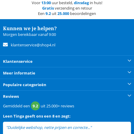
Voor
13:00
uur besteld,
dinsdag
in huis!
Gratis
verzending en retour
Een
9.2
uit
25.000
beoordelingen
Kunnen we je helpen?
Morgen bereikbaar vanaf 9:00
klantenservice@shop4.nl
Klantenservice
Meer informatie
Populaire categorieën
Reviews
Gemiddeld een
9.2
uit
25.000+
reviews
Leen Tinga
geeft ons een
8 en zegt:
"Duidelijke webshop, nette prijzen en correcte..."
lees meer