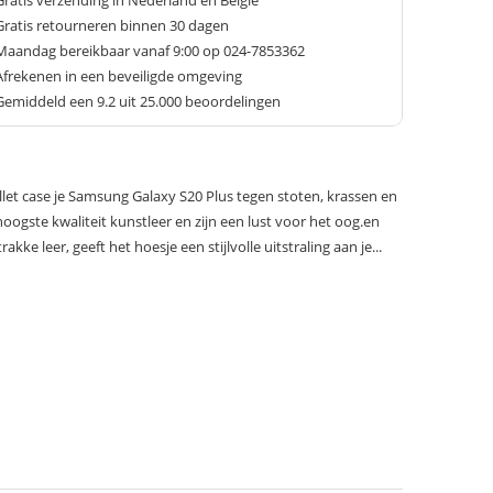
Gratis verzending in Nederland en België
Gratis retourneren binnen 30 dagen
Maandag bereikbaar vanaf 9:00 op 024-7853362
Afrekenen in een beveiligde omgeving
Gemiddeld een
9.2
uit 25.000 beoordelingen
let case je Samsung Galaxy S20 Plus tegen stoten, krassen en
oogste kwaliteit kunstleer en zijn een lust voor het oog.en
akke leer, geeft het hoesje een stijlvolle uitstraling aan je...