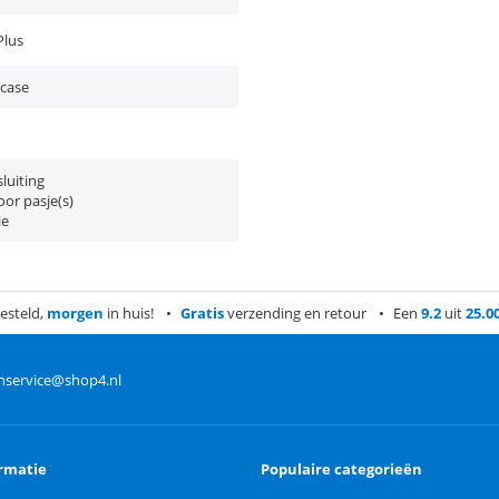
Plus
 case
luiting
or pasje(s)
ie
esteld,
morgen
in huis!
Gratis
verzending en retour
Een
9.2
uit
25.0
nservice@shop4.nl
rmatie
Populaire categorieën