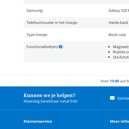
Samsung:
Galaxy S20 
Telefoonhouder in het hoesje:
Harde back
Type hoesje:
Book case
Functionaliteit(en)
:
Magneets
Ruimte vo
Sta-funct
Voor
13:00
uur b
Kunnen we je helpen?
klante
Maandag bereikbaar vanaf 9:00
Klantenservice
Meer info