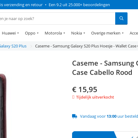
is verzending en retour
•
Een 9.2 uit 25.000+ beoordelingen
Huawei
Oppo
Motorola
Nokia
Overige merken
Acce
Galaxy S20 Plus
Caseme - Samsung Galaxy S20 Plus Hoesje - Wallet Case
Caseme - Samsung Ga
Case Cabello Rood
€
15,95
Tijdelijk uitverkocht
Vandaag voor
13:00
uur bestel