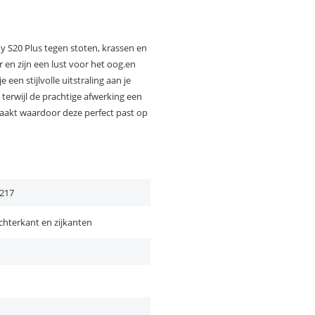
y S20 Plus tegen stoten, krassen en
 en zijn een lust voor het oog.en
 een stijlvolle uitstraling aan je
 terwijl de prachtige afwerking een
emaakt waardoor deze perfect past op
217
chterkant en zijkanten