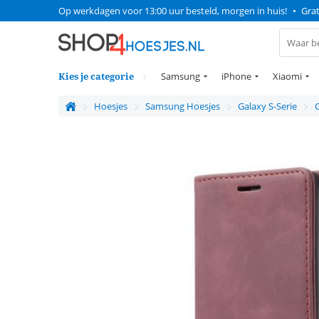
Op werkdagen voor 13:00 uur besteld, morgen in huis!
•
Grat
Kies je categorie
Samsung
iPhone
Xiaomi
Hoesjes
Samsung Hoesjes
Galaxy S-Serie