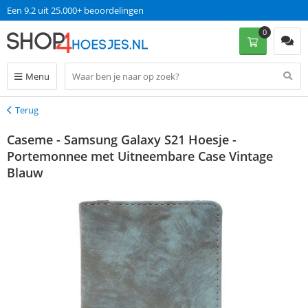
Een 9.2 uit 25.000+ beoordelingen
0
Menu
Terug
Terug
Caseme - Samsung Galaxy S21 Hoesje -
Portemonnee met Uitneembare Case Vintage
Blauw