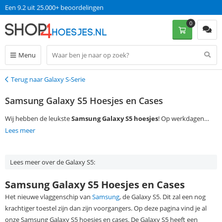
Een 9.2 uit 25.000+ beoordelingen
0
Menu
Terug naar Galaxy S-Serie
Terug
Samsung Galaxy S5 Hoesjes en Cases
Wij hebben de leukste
Samsung Galaxy S5 hoesjes
! Op werkdagen
voor 13:00 besteld is morgen in huis met gratis verzending!
Lees meer
Lees meer over de Galaxy S5:
Samsung Galaxy S5 Hoesjes en Cases
Het nieuwe vlaggenschip van
Samsung
, de Galaxy S5. Dit zal een nog
krachtiger toestel zijn dan zijn voorgangers. Op deze pagina vind je al
onze Samsung Galaxy S5 hoesjes en cases. De Galaxy S5 heeft een