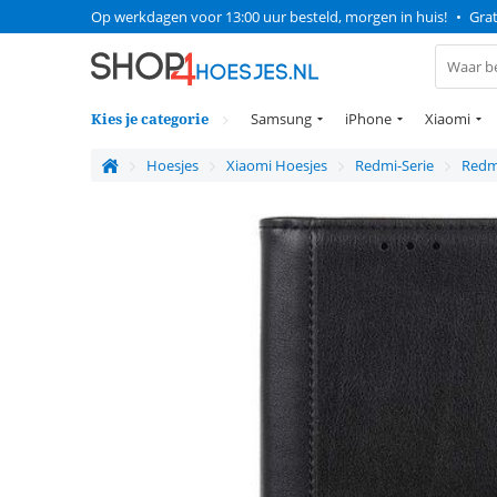
Op werkdagen voor 13:00 uur besteld, morgen in huis!
•
Grat
Kies je categorie
Samsung
iPhone
Xiaomi
Hoesjes
Xiaomi Hoesjes
Redmi-Serie
Redm