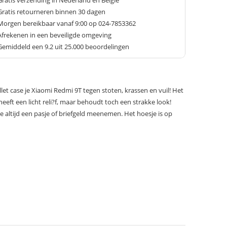
Gratis verzending in Nederland en België
Gratis retourneren binnen 30 dagen
Morgen bereikbaar vanaf 9:00 op 024-7853362
Afrekenen in een beveiligde omgeving
Gemiddeld een
9.2
uit 25.000 beoordelingen
et case je Xiaomi Redmi 9T tegen stoten, krassen en vuil! Het
eeft een licht reli?f, maar behoudt toch een strakke look!
altijd een pasje of briefgeld meenemen. Het hoesje is op