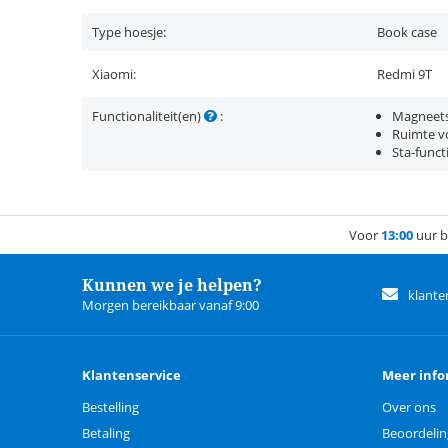
Type hoesje:
Book case
Xiaomi:
Redmi 9T
Functionaliteit(en)
:
Magneets
Ruimte vo
Sta-funct
Voor
13:00
uur b
Kunnen we je helpen?
klante
Morgen bereikbaar vanaf 9:00
Klantenservice
Meer info
Bestelling
Over ons
Betaling
Beoordeli