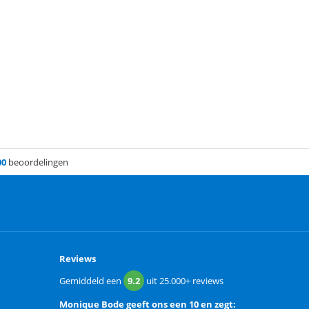
00
beoordelingen
Reviews
Gemiddeld een
9.2
uit
25.000+
reviews
Monique Bode
geeft ons een
10 en zegt: