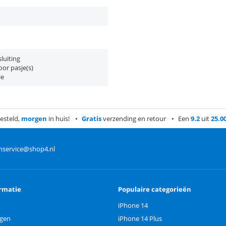
luiting
or pasje(s)
ie
esteld,
morgen
in huis!
Gratis
verzending en retour
Een
9.2
uit
25.0
nservice@shop4.nl
rmatie
Populaire categorieën
iPhone 14
ngen
iPhone 14 Plus