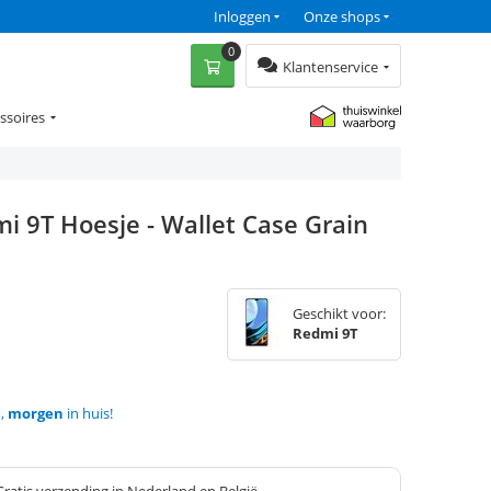
Inloggen
Onze shops
0
Klantenservice
ssoires
i 9T Hoesje - Wallet Case Grain
Geschikt voor:
Redmi 9T
d,
morgen
in huis!