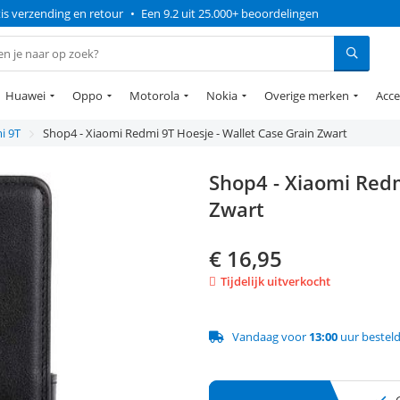
is verzending en retour
•
Een 9.2 uit 25.000+ beoordelingen
Huawei
Oppo
Motorola
Nokia
Overige merken
Acce
i 9T
Shop4 - Xiaomi Redmi 9T Hoesje - Wallet Case Grain Zwart
Shop4 - Xiaomi Redm
Zwart
€
16,95
Tijdelijk uitverkocht
Vandaag voor
13:00
uur bestel