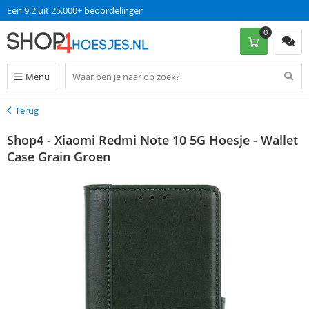
Een 9.2 uit 25.000+ beoordelingen
0
Menu
Terug
Terug
Shop4 - Xiaomi Redmi Note 10 5G Hoesje - Wallet
Case Grain Groen