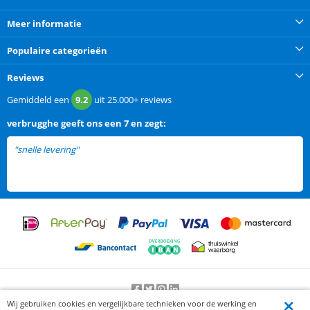
Meer informatie
Populaire categorieën
Reviews
Gemiddeld een
9.2
uit
25.000+
reviews
verbrugghe
geeft ons een
7 en zegt:
"snelle levering"
Wij gebruiken cookies en vergelijkbare technieken voor de werking en
Beoordeling door klanten:
9.2
/
10
-
25000
beoordelingen