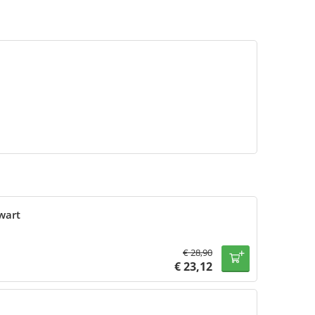
wart
€
28,90
€
23,12