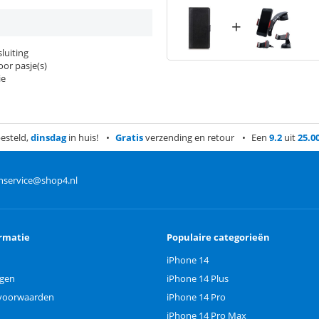
+
luiting
or pasje(s)
ie
esteld,
dinsdag
in huis!
Gratis
verzending en retour
Een
9.2
uit
25.0
nservice@shop4.nl
rmatie
Populaire categorieën
iPhone 14
ngen
iPhone 14 Plus
voorwaarden
iPhone 14 Pro
iPhone 14 Pro Max