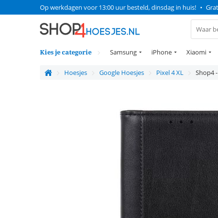
Op werkdagen voor 13:00 uur besteld, dinsdag in huis!
•
Grat
Kies je categorie
Samsung
iPhone
Xiaomi
Hoesjes
Google Hoesjes
Pixel 4 XL
Shop4 -