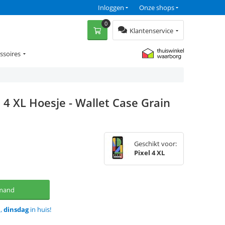
Inloggen
Onze shops
0
Klantenservice
ssoires
 4 XL Hoesje - Wallet Case Grain
Geschikt voor:
Pixel 4 XL
lmand
d,
dinsdag
in huis!