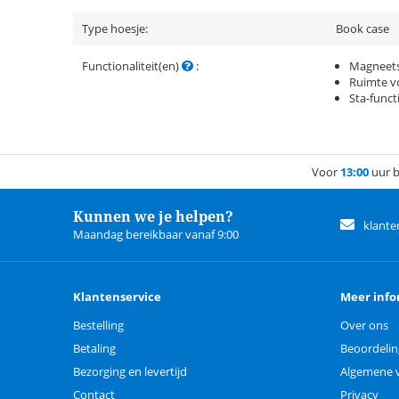
Type hoesje:
Book case
Functionaliteit(en)
:
Magneets
Ruimte vo
Sta-funct
Voor
13:00
uur b
Kunnen we je helpen?
klante
Maandag bereikbaar vanaf 9:00
Klantenservice
Meer info
Bestelling
Over ons
Betaling
Beoordeli
Bezorging en levertijd
Algemene 
Contact
Privacy