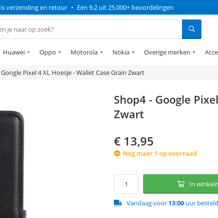
is verzending en retour
•
Een 9.2 uit 25.000+ beoordelingen
Huawei
Oppo
Motorola
Nokia
Overige merken
Acce
 Google Pixel 4 XL Hoesje - Wallet Case Grain Zwart
Shop4 - Google Pixel
Zwart
€
13,95
Nog maar 1 op voorraad
In winke
Vandaag voor
13:00
uur bestel