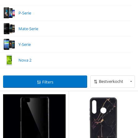
P-Serie
Mate-Serie
Y-Serie
Nova 2
Bestverkocht
Filters