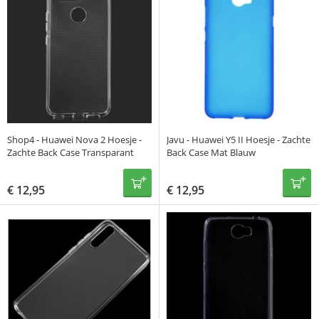
Shop4 - Huawei Nova 2 Hoesje -
Javu - Huawei Y5 II Hoesje - Zachte
Zachte Back Case Transparant
Back Case Mat Blauw
€
12,95
€
12,95