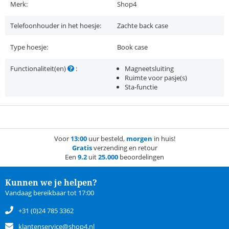
Merk:
Shop4
Telefoonhouder in het hoesje:
Zachte back case
Type hoesje:
Book case
Functionaliteit(en)
:
Magneetsluiting
Ruimte voor pasje(s)
Sta-functie
Voor
13:00
uur besteld,
morgen
in huis!
Gratis
verzending en retour
Een
9.2
uit
25.000
beoordelingen
Kunnen we je helpen?
Vandaag bereikbaar tot 17:00
+31 (0)24 785 3362
klantenservice@shop4.nl