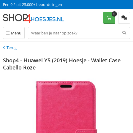
Een 9.2 uit 25.000+ beoordelingen
0
Menu
Terug
Terug
Shop4 - Huawei Y5 (2019) Hoesje - Wallet Case
Cabello Roze