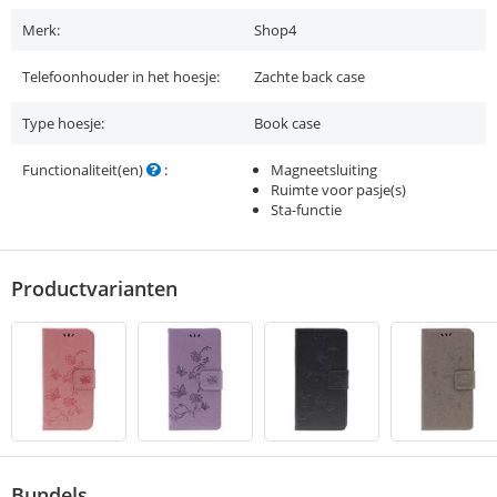
Merk:
Shop4
Telefoonhouder in het hoesje:
Zachte back case
Type hoesje:
Book case
Functionaliteit(en)
:
Magneetsluiting
Ruimte voor pasje(s)
Sta-functie
Productvarianten
Bundels