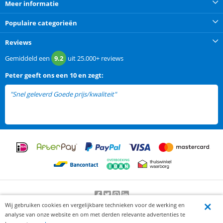
Meer informatie
Populaire categorieën
Reviews
Gemiddeld een
9.2
uit
25.000+
reviews
Peter
geeft ons een
10 en zegt:
"Snel geleverd Goede prijs/kwaliteit"
Wij gebruiken cookies en vergelijkbare technieken voor de werking en
Beoordeling door klanten:
9.2
/
10
-
25000
beoordelingen
analyse van onze website en om met derden relevante advertenties te
© 2012-2026 Knaak Commerce B.V.