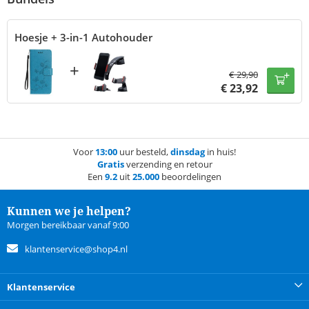
Hoesje + 3-in-1 Autohouder
+
€
29,90
€
23,92
Voor
13:00
uur besteld,
dinsdag
in huis!
Gratis
verzending en retour
Een
9.2
uit
25.000
beoordelingen
Kunnen we je helpen?
Morgen bereikbaar vanaf 9:00
klantenservice@shop4.nl
Klantenservice