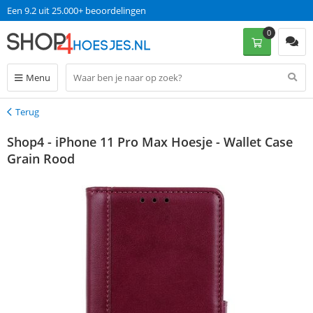
Een 9.2 uit 25.000+ beoordelingen
0
Menu
Terug
Terug
Shop4 - iPhone 11 Pro Max Hoesje - Wallet Case
Grain Rood