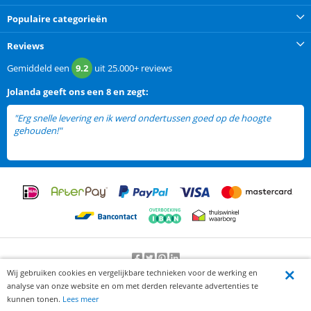
Populaire categorieën
Reviews
Gemiddeld een
9.2
uit
25.000+
reviews
Jolanda
geeft ons een
8 en zegt:
"Erg snelle levering en ik werd ondertussen goed op de hoogte
gehouden!"
Wij gebruiken cookies en vergelijkbare technieken voor de werking en
Beoordeling door klanten:
9.2
/
10
-
25000
beoordelingen
analyse van onze website en om met derden relevante advertenties te
© 2012-2026 Knaak Commerce B.V.
kunnen tonen.
Lees meer