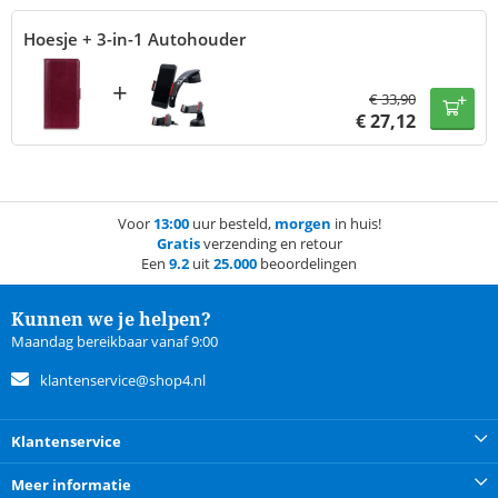
Hoesje + 3-in-1 Autohouder
+
€
33,90
€
27,12
Voor
13:00
uur besteld,
morgen
in huis!
Gratis
verzending en retour
Een
9.2
uit
25.000
beoordelingen
Kunnen we je helpen?
Maandag bereikbaar vanaf 9:00
klantenservice@shop4.nl
Klantenservice
Meer informatie