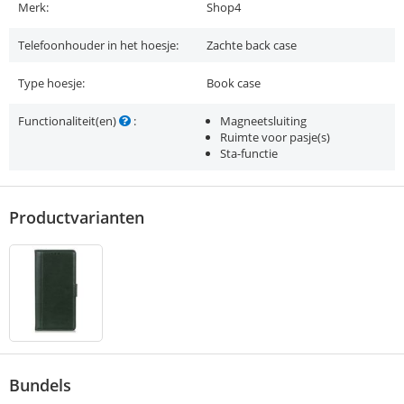
Merk:
Shop4
Telefoonhouder in het hoesje:
Zachte back case
Type hoesje:
Book case
Functionaliteit(en)
:
Magneetsluiting
Ruimte voor pasje(s)
Sta-functie
Productvarianten
Bundels