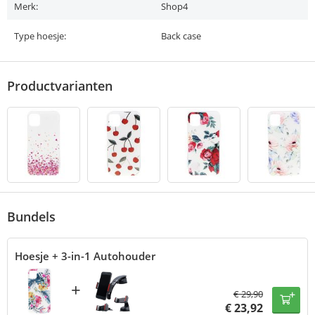
Merk:
Shop4
Type hoesje:
Back case
Productvarianten
Bundels
Hoesje + 3-in-1 Autohouder
+
€
29,90
€
23,92