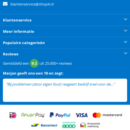
klantenservice@shop4.nl
Klantenservice
Meer informatie
Populaire categorieën
Reviews
Gemiddeld een
9.2
uit
25.000+
reviews
Marjan
geeft ons een
10 en zegt:
"Bij problemen (door eigen fout) reageert bedrijf snel voor de..."
lees
meer