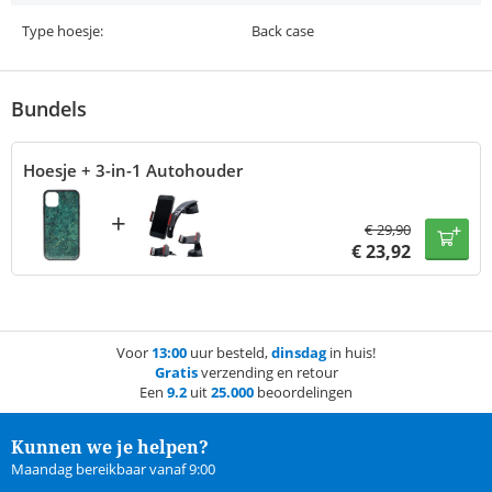
Type hoesje:
Back case
Bundels
Hoesje + 3-in-1 Autohouder
+
€
29,90
€
23,92
Voor
13:00
uur besteld,
dinsdag
in huis!
Gratis
verzending en retour
Een
9.2
uit
25.000
beoordelingen
Kunnen we je helpen?
Maandag bereikbaar vanaf 9:00