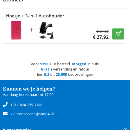
Hoesje + 3-in-1 Autohouder
+
€
34,90
€
27,92
Voor
13:00
uur besteld,
morgen
in huis!
Gratis
verzending en retour
Een
9.2
uit
25.000
beoordelingen
Kunnen we je helpen?
Vandaag bereikbaar tot 17:00
+31 (0)24 785 3362
klantenservice@shop4.nl
Klantenservice