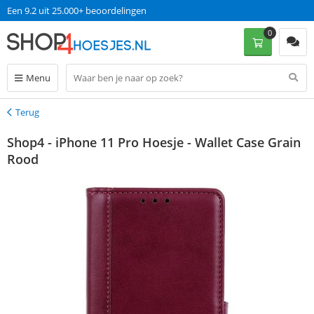
Een 9.2 uit 25.000+ beoordelingen
0
Menu
Terug
Terug
Shop4 - iPhone 11 Pro Hoesje - Wallet Case Grain
Rood