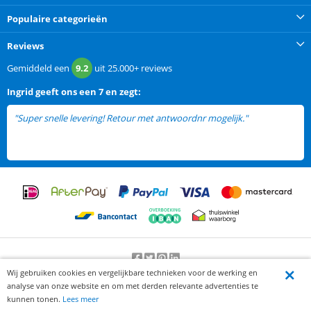
Populaire categorieën
Reviews
Gemiddeld een
9.2
uit
25.000+
reviews
Ingrid
geeft ons een
7 en zegt:
"Super snelle levering! Retour met antwoordnr mogelijk."
Wij gebruiken cookies en vergelijkbare technieken voor de werking en
Beoordeling door klanten:
9.2
/
10
-
25000
beoordelingen
analyse van onze website en om met derden relevante advertenties te
© 2012-2026 Knaak Commerce B.V.
kunnen tonen.
Lees meer