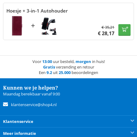
Hoesje + 3-in-1 Autohouder
+
€
35,21
€
28,17
Voor
13:00
uur besteld,
morgen
in huis!
Gratis
verzending en retour
Een
9.2
uit
25.000
beoordelingen
Kunnen we je helpen?
Maandag bereikbaar vanaf 9:00
klantenservice@shop4.nl
Klantenservice
Meer informatie