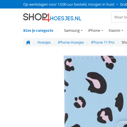
Op werkdagen voor 13:00 uur besteld, morgen in huis!
•
Grat
Kies je categorie
Samsung
iPhone
Xiaomi
Hoesjes
iPhone Hoesjes
iPhone 11 Pro
Sho