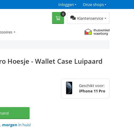
Inloggen
Onze shops
0
Klantenservice
ssoires
ro Hoesje - Wallet Case Luipaard
Geschikt voor:
iPhone 11 Pro
lmand
d,
morgen
in huis!