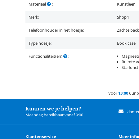
Materiaal
:
Kunstleer
Merk:
Shop4
Telefoonhouder in het hoesje:
Zachte back
Type hoesje:
Book case
Functionaliteit(en)
:
Magneets
Ruimte vo
Sta-funct
Voor
13:00
uur b
Kunnen we je helpen?
klante
Maandag bereikbaar vanaf 9:00
Klantenservice
Meer info