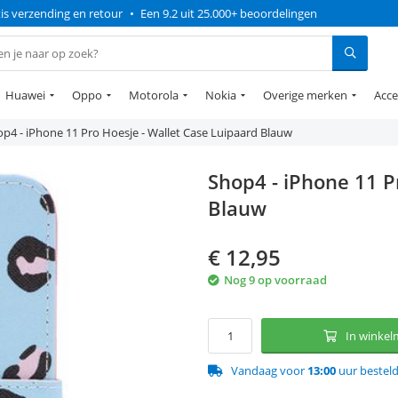
is verzending en retour
•
Een 9.2 uit 25.000+ beoordelingen
Huawei
Oppo
Motorola
Nokia
Overige merken
Acce
p4 - iPhone 11 Pro Hoesje - Wallet Case Luipaard Blauw
Shop4 - iPhone 11 P
Blauw
€
12,95
Nog 9 op voorraad
In winke
Vandaag voor
13:00
uur bestel