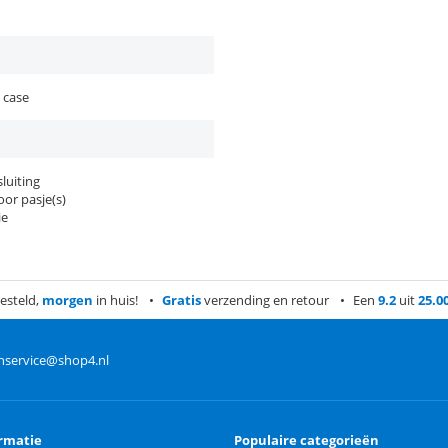
 case
luiting
or pasje(s)
ie
esteld,
morgen
in huis!
Gratis
verzending en retour
Een
9.2
uit
25.0
nservice@shop4.nl
rmatie
Populaire categorieën