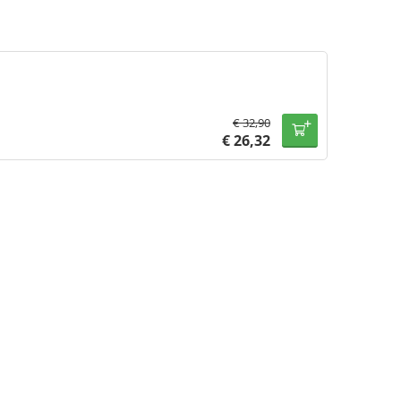
€
32,90
€
26,32