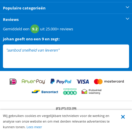
Populaire categorieën
Reviews
Gemiddeld een
9.2
uit
25.000+
reviews
johan
geeft ons een
9 en zegt:
"aanbod snelheid van leveren"
Wij gebruiken cookies en vergelijkbare technieken voor de werking en
Beoordeling door klanten:
9.2
/
10
-
25000
beoordelingen
analyse van onze website en om met derden relevante advertenties te
© 2012-2026 Knaak Commerce B.V.
kunnen tonen.
Lees meer