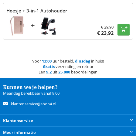
Hoesje + 3-in-1 Autohouder
+
€
29,90
€
23,92
Voor
13:00
uur besteld,
dinsdag
in huis!
Gratis
verzending en retour
Een
9.2
uit
25.000
beoordelingen
Kunnen we je helpen?
Maandag bereikbaar vanaf 9:00
klantenservice@shop4.nl
Klantenservice
Meer informatie