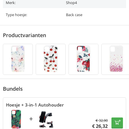
Merk:
Shop4
Type hoesje:
Back case
Productvarianten
Bundels
Hoesje + 3-in-1 Autohouder
+
€
32,90
€
26,32