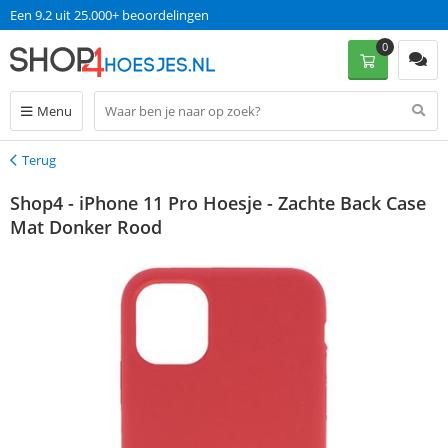
Een 9.2 uit 25.000+ beoordelingen
0
Menu
Terug
Terug
Shop4 - iPhone 11 Pro Hoesje - Zachte Back Case
Mat Donker Rood