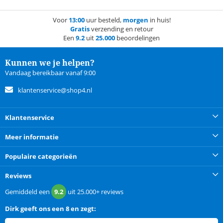
Voor
13:00
uur besteld,
morgen
in huis!
Gratis
verzending en retour
Een
9.2
uit
25.000
beoordelingen
Kunnen we je helpen?
Vandaag bereikbaar vanaf 9:00
klantenservice@shop4.nl
Klantenservice
Meer informatie
Populaire categorieën
Reviews
Gemiddeld een
9.2
uit
25.000+
reviews
Dirk
geeft ons een
8 en zegt: