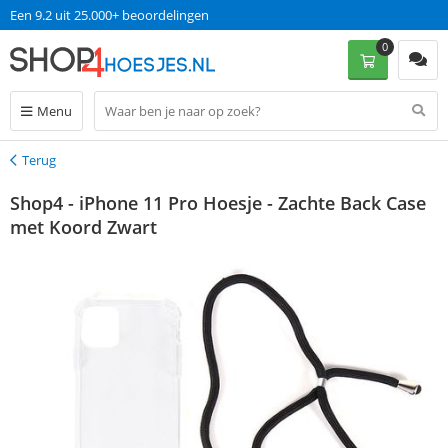
Een 9.2 uit 25.000+ beoordelingen
0
Menu
Terug
Terug
Shop4 - iPhone 11 Pro Hoesje - Zachte Back Case
met Koord Zwart